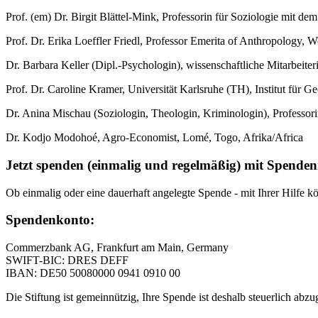
Prof. (em) Dr. Birgit Blättel-Mink, Professorin für Soziologie mit
Prof. Dr. Erika Loeffler Friedl, Professor Emerita of Anthropology,
Dr. Barbara Keller (Dipl.-Psychologin), wissenschaftliche Mitarbeit
Prof. Dr. Caroline Kramer, Universität Karlsruhe (TH), Institut fü
Dr. Anina Mischau (Soziologin, Theologin, Kriminologin), Professor
Dr. Kodjo Modohoé, Agro-Economist, Lomé, Togo, Afrika/Africa
Jetzt spenden (einmalig und regelmäßig) mit Spende
Ob einmalig oder eine dauerhaft angelegte Spende - mit Ihrer Hilfe k
Spendenkonto:
Commerzbank AG, Frankfurt am Main, Germany
SWIFT-BIC: DRES DEFF
IBAN: DE50 50080000 0941 0910 00
Die Stiftung ist gemeinnützig, Ihre Spende ist deshalb steuerlich abz