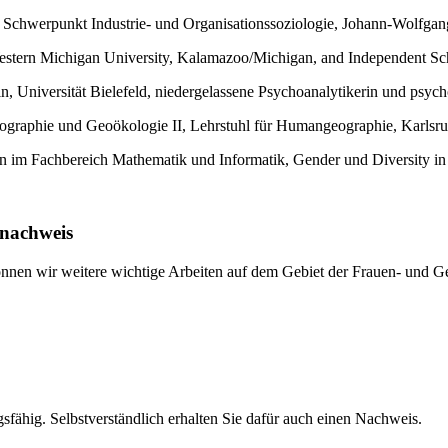
 dem Schwerpunkt Industrie- und Organisationssoziologie, Johann-Wolf
 Western Michigan University, Kalamazoo/Michigan, and Independent Sch
erin, Universität Bielefeld, niedergelassene Psychoanalytikerin und ps
r Geographie und Geoökologie II, Lehrstuhl für Humangeographie, Karl
in im Fachbereich Mathematik und Informatik, Gender und Diversity in 
nnachweis
önnen wir weitere wichtige Arbeiten auf dem Gebiet der Frauen- und Ge
ugsfähig. Selbstverständlich erhalten Sie dafür auch einen Nachweis.