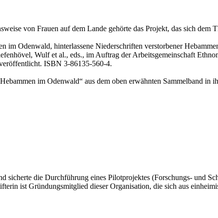
ensweise von Frauen auf dem Lande gehörte das Projekt, das sich d
en im Odenwald, hinterlassene Niederschriften verstorbener Hebamme
efenhövel, Wulf et al., eds., im Auftrag der Arbeitsgemeinschaft Eth
veröffentlicht. ISBN 3-86135-560-4.
Hebammen im Odenwald“ aus dem oben erwähnten Sammelband in ihren 
und sicherte die Durchführung eines Pilotprojektes (Forschungs- und 
erin ist Gründungsmitglied dieser Organisation, die sich aus einheim